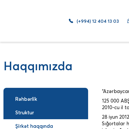
(+994) 12 404 13 03
Haqqımızda
“Azərbaycan
Rəhbərlik
125 000 ABŞ
2010-cu il t
Struktur
28 iyun 2012
Sığortalar
Şirkət haqqında