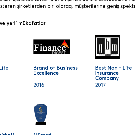
stərən şirkətlərdən biri olaraq, müştərilərinə geniş spek
ve yerli mükafatlar
Life
Brand of Business
Best Non - Life
Excellence
İnsurance
Company
2016
2017
şirkəti
Müştəri