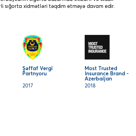
trli sığorta xidmətləri təqdim etməyə davam edir.
Şəffaf Vergi
Most Trusted
Partnyoru
Insurance Brand -
Azerbaijan
2017
2018