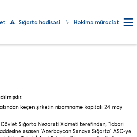
et
Sığorta hadisəsi
Həkimə müraciət
dılmışdır.
yatından keçən şirkətin nizamnamə kapitalı 24 may
i Dövlət Sığorta Nəzarəti Xidməti tərəfindən, “İcbari
addəsinə əsasən “Azərbaycan Sənaye Sığorta” ASC-yə