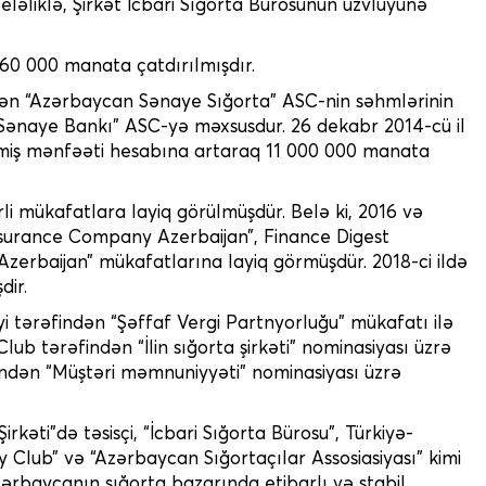
 Beləliklə, Şirkət İcbari Sığorta Bürosunun üzvlüyünə
160 000 manata çatdırılmışdır.
ərən “Azərbaycan Sənaye Sığorta” ASC-nin səhmlərinin
naye Bankı” ASC-yə məxsusdur. 26 dekabr 2014-cü il
məmiş mənfəəti hesabına artaraq 11 000 000 manata
li mükafatlara layiq görülmüşdür. Belə ki, 2016 və
nsurance Company Azerbaijan”, Finance Digest
Azerbaijan” mükafatlarına layiq görmüşdür. 2018-ci ildə
dir.
yi tərəfindən “Şəffaf Vergi Partnyorluğu” mükafatı ilə
lub tərəfindən “İlin sığorta şirkəti” nominasiyası üzrə
rəfindən “Müştəri məmnuniyyəti” nominasiyası üzrə
kəti”də təsisçi, “İcbari Sığorta Bürosu”, Türkiyə-
y Club” və “Azərbaycan Sığortaçılar Assosiasiyası” kimi
 Azərbaycanın sığorta bazarında etibarlı və stabil