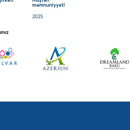
məmnuniyyəti
2025
ımız