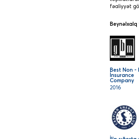
fəaliyyət gö
Beynəlxalq 
Best Non - 
İnsurance
Company
2016
İlin sığorta 