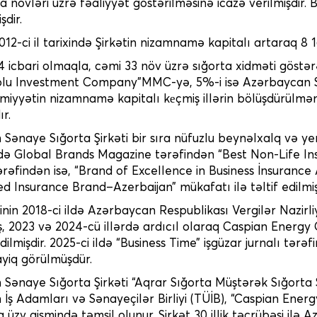
ta növləri üzrə fəaliyyət göstərilməsinə icazə verilmişdir.
şdir.
012-ci il tarixində Şirkətin nizamnamə kapitalı artaraq 8 
 4 icbari olmaqla, cəmi 33 növ üzrə sığorta xidməti göst
lu Investment Company”MMC-yə, 5%-i isə Azərbaycan Sə
əmiyyətin nizamnamə kapitalı kеçmiş illərin bölüşdürül
ır.
Sənaye Sığorta Şirkəti bir sıra nüfuzlu beynəlxalq və yer
ərdə Global Brands Magazine tərəfindən “Best Non-Life I
rəfindən isə, “Brand of Excellence in Business İnsurance 
d Insurance Brand–Azerbaijan” mükafatı ilə təltif edilmiş
nin 2018-ci ildə Azərbaycan Respublikası Vergilər Nazirli
iş, 2023 və 2024-cü illərdə ardıcıl olaraq Caspian Energy C
dilmişdir. 2025-ci ildə “Business Time” işgüzar jurnalı tə
yiq görülmüşdür.
ənaye Sığorta Şirkəti “Aqrar Sığorta Müştərək Sığorta Şir
İş Adamları və Sənayeçilər Birliyi (TÜİB), “Caspian Energ
a üzv qismində təmsil olunur. Şirkət 30 illik təcrübəsi ilə