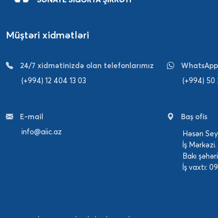
Müştəri xidmətləri
24/7 xidmətinizdə olan telefonlarımız
WhatsApp
(+994) 12 404 13 03
(+994) 50
E-mail
Baş ofis
info@aiic.az
Həsən Seyi
İş Mərkəzi.
Bakı şəhəri
İş vaxtı: 0