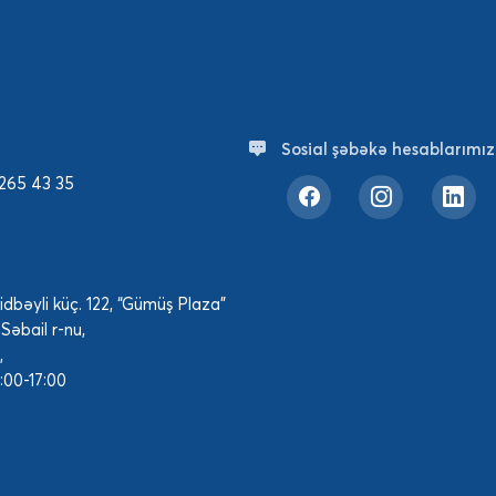
Sosial şəbəkə hesablarımızı
 265 43 35
dbəyli küç. 122, “Gümüş Plaza”
 Səbail r-nu,
,
9:00-17:00