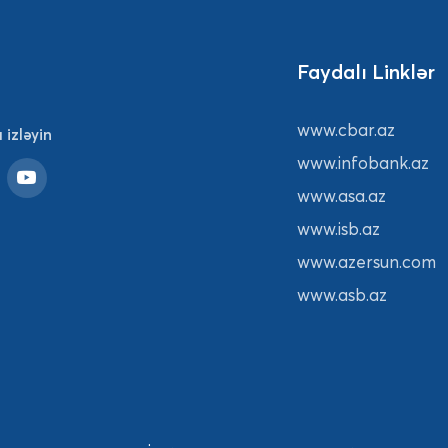
Faydalı Linklər
www.cbar.az
 izləyin
www.infobank.az
www.asa.az
www.isb.az
www.azersun.com
www.asb.az