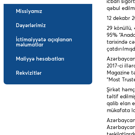
icbari sığor
qəbul edilmi
Missiyamız
12 dekabr 2
Dəyərlərimiz
29 könüllü,
95% “Anado
İctimaiyyətə açıqlanan
tarixində c
məlumatlar
çatdırılmışd
Maliyyə hesabatları
Azərbaycan 
2017-ci ill
Magazine tə
Rekvizitlər
“Most Truste
Şirkət həmçi
təltif edilm
qalib elan e
mükafata la
Azərbaycan S
Azərbaycan 
təşkilatlard