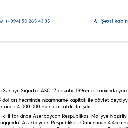
Şəxsi kabin
(+994) 50 265 43 35
 Sənaye Sığorta” ASC 17 dekabr 1996-cı il tarixində yara
 dolları həcmində nizamnamə kapitalı ilə dövlət qeydiy
arixində 4 000 000 manata çatdırılmışdır.
–ci il tarixində Azərbaycan Respublikası Maliyyə Nazirliy
 haqqında” Azərbaycan Respublikası Qanununun 4.4-cü m